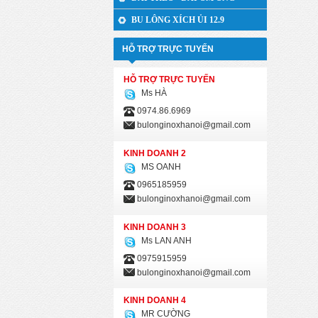
BU LÔNG XÍCH ỦI 12.9
HỖ TRỢ TRỰC TUYẾN
HỖ TRỢ TRỰC TUYẾN
Ms HÀ
0974.86.6969
bulonginoxhanoi@gmail.com
KINH DOANH 2
MS OANH
0965185959
bulonginoxhanoi@gmail.com
KINH DOANH 3
Ms LAN ANH
0975915959
bulonginoxhanoi@gmail.com
KINH DOANH 4
MR CƯỜNG