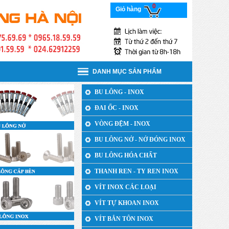
0
Giỏ hàng
DANH MỤC SẢN PHẨM
BU LÔNG - INOX
ĐAI ỐC - INOX
VÒNG ĐỆM - INOX
BU LÔNG NỞ - NỞ ĐÓNG INOX
BU LÔNG HÓA CHẤT
THANH REN - TY REN INOX
VÍT INOX CÁC LOẠI
VÍT TỰ KHOAN INOX
VÍT BẮN TÔN INOX