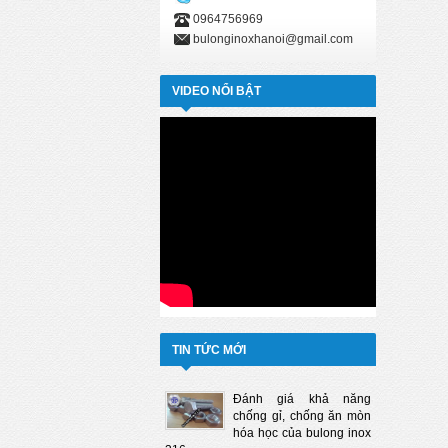
0964756969
bulonginoxhanoi@gmail.com
VIDEO NỔI BẬT
TIN TỨC MỚI
Đánh giá khả năng
chống gỉ, chống ăn mòn
hóa học của bulong inox