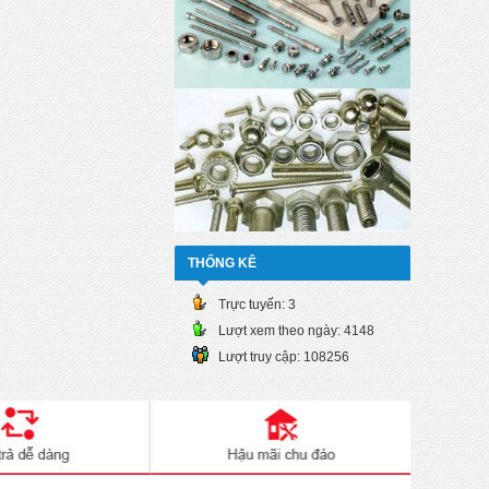
THỐNG KÊ
Trực tuyến:
3
Lượt xem theo ngày:
4148
Lượt truy cập:
108256