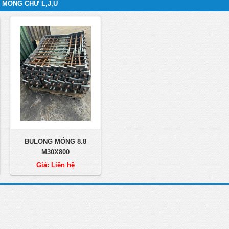
 MÓNG CHỮ L,J,U
BULONG MÓNG 8.8
M30X800
Giá: Liên hệ