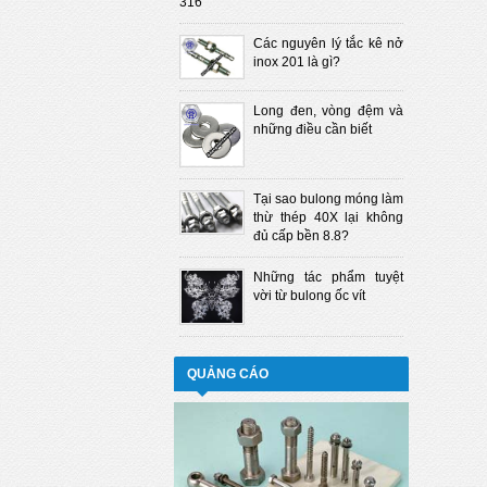
316
Các nguyên lý tắc kê nở
inox 201 là gì?
Long đen, vòng đệm và
những điều cần biết
Tại sao bulong móng làm
thừ thép 40X lại không
đủ cấp bền 8.8?
Những tác phẩm tuyệt
vời từ bulong ốc vít
QUẢNG CÁO