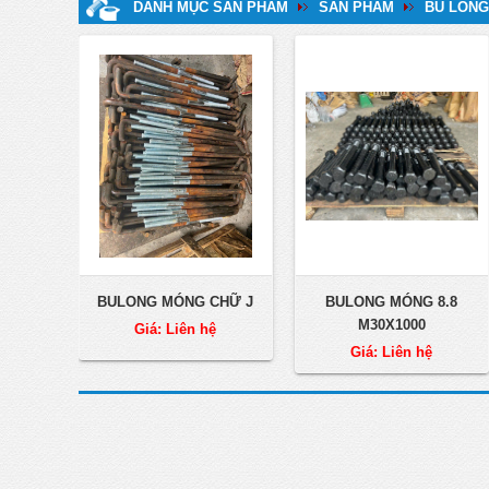
DANH MỤC SẢN PHẨM
SẢN PHẨM
BU LÔNG
BULONG MÓNG CHỮ J
BULONG MÓNG 8.8
M30X1000
Giá: Liên hệ
Giá: Liên hệ