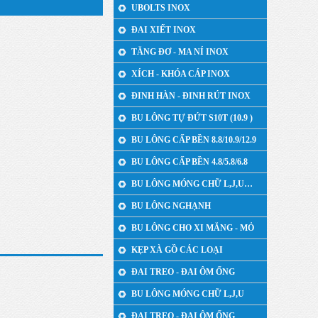
UBOLTS INOX
ĐAI XIẾT INOX
TĂNG ĐƠ - MA NÍ INOX
XÍCH - KHÓA CÁP INOX
ĐINH HÀN - ĐINH RÚT INOX
BU LÔNG TỰ ĐỨT S10T (10.9 )
BU LÔNG CẤP BỀN 8.8/10.9/12.9
BU LÔNG CẤP BỀN 4.8/5.8/6.8
BU LÔNG MÓNG CHỮ L,J,U…
BU LÔNG NGHẠNH
BU LÔNG CHO XI MĂNG - MỎ
KẸP XÀ GỒ CÁC LOẠI
ĐAI TREO - ĐAI ÔM ỐNG
BU LÔNG MÓNG CHỮ L,J,U
ĐAI TREO - ĐAI ÔM ỐNG