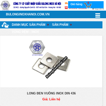
0
Giỏ hàng
BULONGINOXHANOI.COM.VN
DANH MỤC SẢN PHẨM
SẢN PHẨM
VÒNG ĐỆM - INOX
LONG ĐEN VUÔNG INOX DIN 436
Giá: Liên hệ