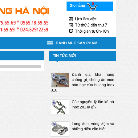
0
Giỏ hàng
DANH MỤC SẢN PHẨM
TIN TỨC MỚI
Đánh giá khả năng
chống gỉ, chống ăn mòn
hóa học của bulong inox
316
Các nguyên lý tắc kê nở
inox 201 là gì?
Long đen, vòng đệm và
những điều cần biết