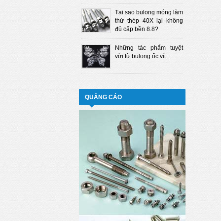
Tại sao bulong móng làm
thừ thép 40X lại không
đủ cấp bền 8.8?
Những tác phẩm tuyệt
vời từ bulong ốc vít
QUẢNG CÁO