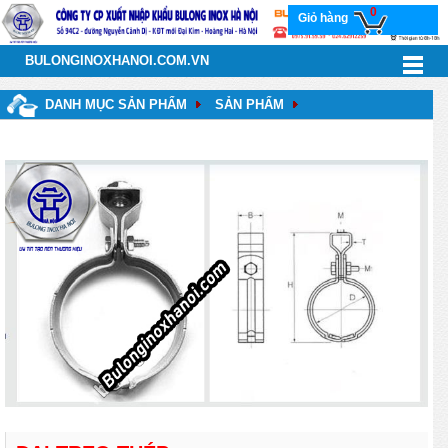
0
Giỏ hàng
BULONGINOXHANOI.COM.VN
DANH MỤC SẢN PHẨM
SẢN PHẨM
ĐAI TREO - ĐAI ÔM ỐNG