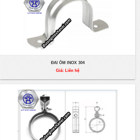
ĐAI ÔM INOX 304
Giá: Liên hệ