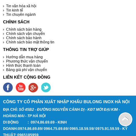
Tin văn hóa xã hội
Tin kinh tế
Tin chuyên ngành
CHÍNH SÁCH
Chính sách bán hàng
Chính sách vận chuyển
Chính sách bảo hành
Chính sách bảo mật thông tin
THÔNG TIN TRỢ GIÚP
Hướng dẫn mua hàng
Phương thức vận chuyển
Hình thức thanh toán
Bảng giá phí vận chuyển
LIÊN KẾT CỘNG ĐỒNG
CÔNG TY CỔ PHẦN XUẤT NHẬP KHẨU BULONG INOX HÀ NỘI
ĐỊA CHỈ:
SỐ 45B2 - ĐƯỜNG NGUYỄN CẢNH DỊ - KĐT MỚI ĐẠI KIM -
HOÀNG MAI - TP HÀ NỘI
DI ĐỘNG
:
0974.86.69.69 -
KINH
DOANH:
0974.86.69.69/
0964.75.69.69/ 0965.18.59.59/ 0975.91.59.59 -
KỸ
THUẬT:
0965185959