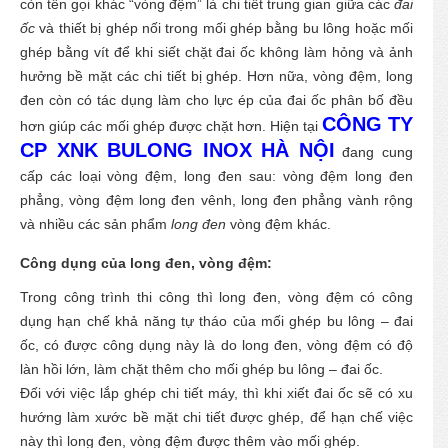
còn tên gọi khác “vòng đệm” là chi tiết trung gian giữa các
đai
ốc
và thiết bị ghép nối trong mối ghép bằng bu lông hoặc mối
ghép bằng vít để khi siết chặt đai ốc không làm hỏng và ảnh
hưởng bề mặt các chi tiết bị ghép. Hơn nữa, vòng đệm, long
đen còn có tác dụng làm cho lực ép của đai ốc phân bố đều
CÔNG TY
hơn giúp các mối ghép được chặt hơn. Hiện tại
CP XNK BULONG INOX HÀ NỘI
đang cung
cấp các loại vòng đệm, long đen sau: vòng đệm long đen
phẳng, vòng đệm long đen vênh, long đen phẳng vành rộng
và nhiều các sản phẩm
long đen
vòng đệm khác.
Công dụng của long đen, vòng đệm:
Trong công trình thi công thì long đen, vòng đệm có công
dụng hạn chế khả năng tự tháo của mối ghép bu lông – đai
ốc, có được công dụng này là do long đen, vòng đệm có độ
làn hồi lớn, làm chặt thêm cho mối ghép bu lông – đai ốc.
Đối với việc lắp ghép chi tiết máy, thì khi xiết đai ốc sẽ có xu
hướng làm xước bề mặt chi tiết được ghép, để hạn chế việc
này thì long đen, vòng đệm được thêm vào mối ghép.