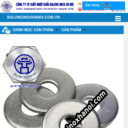
0
Giỏ hàng
BULONGINOXHANOI.COM.VN
DANH MỤC SẢN PHẨM
SẢN PHẨM
VÒNG ĐỆM - INOX