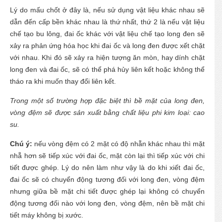
Lý do mấu chốt ở đây là, nếu sử dụng vật liệu khác nhau sẽ
dẫn đến cấp bền khác nhau là thứ nhất, thứ 2 là nếu vật liệu
chế tạo bu lông, đai ốc khác với vật liệu chế tạo long đen sẽ
xảy ra phản ứng hóa học khi đai ốc và long đen được xết chặt
với nhau. Khi đó sẽ xảy ra hiện tượng ăn mòn, hay dính chặt
long đen và đai ốc, sẽ có thể phá hủy liên kết hoặc không thể
tháo ra khi muốn thay đổi liên kết.
Trong một số trường hợp đặc biệt thì bề mặt của long đen,
vòng đệm sẽ được sản xuất bằng chất liệu phi kim loại: cao
su.
Chú ý:
nếu vòng đệm có 2 mặt có độ nhẵn khác nhau thì mặt
nhẵ hơn sẽ tiếp xúc với đai ốc, mặt còn lại thì tiếp xúc với chi
tiết được ghép. Lý do nên làm như vậy là do khi xiết đai ốc,
đai ốc sẽ có chuyển động tương đối với long đen, vòng đệm
nhưng giữa bề mặt chi tiết được ghép lại không có chuyển
động tương đối nào với long đen, vòng đệm, nên bề mặt chi
tiết máy không bị xước.