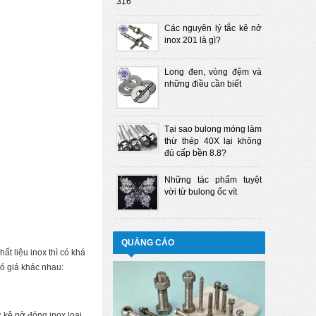
316
Các nguyên lý tắc kê nở
inox 201 là gì?
Long đen, vòng đệm và
những điều cần biết
Tại sao bulong móng làm
thừ thép 40X lại không
đủ cấp bền 8.8?
Những tác phẩm tuyệt
vời từ bulong ốc vít
QUẢNG CÁO
ất liệu inox thì có khá
có giá khác nhau:
 kê nở đóng inox loại