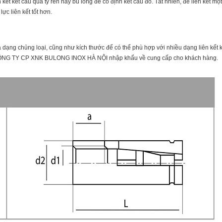
ên kết kết cấu qua ty ren hay bu lông để cố định kết cấu đó. Tất nhiên, để liên kết mộ
ực liên kết tốt hơn.
a dạng chủng loại, cũng như kích thước để có thể phù hợp với nhiều dạng liên kết 
à CÔNG TY CP XNK BULONG INOX HÀ NỘI nhập khẩu về cung cấp cho khách hàng.