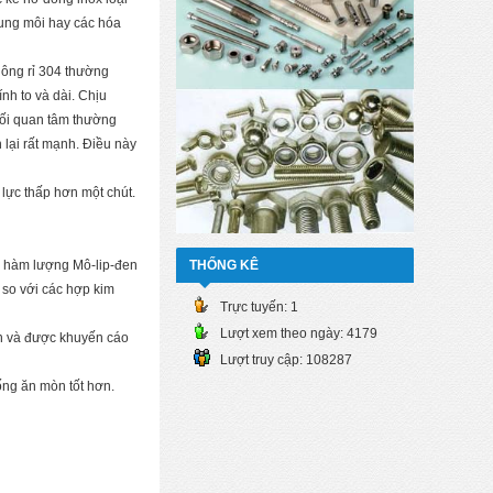
dung môi hay các hóa
hông rỉ 304 thường
h to và dài. Chịu
mối quan tâm thường
h lại rất mạnh. Điều này
 lực thấp hơn một chút.
a hàm lượng Mô-lip-đen
THỐNG KÊ
 so với các hợp kim
Trực tuyến:
1
Lượt xem theo ngày:
4179
ơn và được khuyến cáo
Lượt truy cập:
108287
ống ăn mòn tốt hơn.