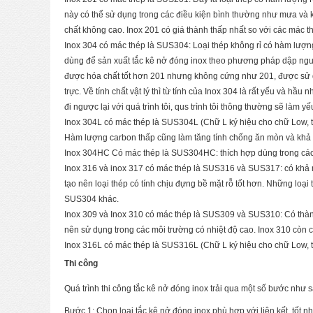
này có thể sử dụng trong các điều kiện bình thường như mưa và k
chất không cao. Inox 201 có giá thành thấp nhất so với các mác t
Inox 304 có mác thép là SUS304: Loại thép không rỉ có hàm lượng
dùng để sản xuất tắc kê nở đóng inox theo phương pháp dập nguộ
được hóa chất tốt hơn 201 nhưng không cứng như 201, được sử 
trực. Về tính chất vật lý thì từ tính của Inox 304 là rất yếu và hầu
đi ngược lại với quá trình tôi, qus trình tôi thông thường sẽ làm yế
Inox 304L có mác thép là SUS304L (Chữ L ký hiệu cho chữ Low, tro
Hàm lượng carbon thấp cũng làm tăng tính chống ăn mòn và khả
Inox 304HC Có mác thép là SUS304HC: thích hợp dùng trong các
Inox 316 và inox 317 có mác thép là SUS316 và SUS317: có khả 
tạo nên loại thép có tính chịu đựng bề mặt rỗ tốt hơn. Những loạ
SUS304 khác.
Inox 309 và Inox 310 có mác thép là SUS309 và SUS310: Có thàn
nên sử dụng trong các môi trường có nhiệt độ cao. Inox 310 còn 
Inox 316L có mác thép là SUS316L (Chữ L ký hiệu cho chữ Low, t
Thi công
Quá trình thi công tắc kê nở đóng inox trải qua một số bước như s
Bước 1: Chọn loại tắc kê nở đóng inox phù hợp với liên kết, tốt nhấ