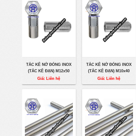
TẮC KÊ NỞ ĐÓNG INOX
TẮC KÊ NỞ ĐÓNG INOX
(TẮC KÊ ĐẠN) M12x50
(TẮC KÊ ĐẠN) M10x40
Giá: Liên hệ
Giá: Liên hệ