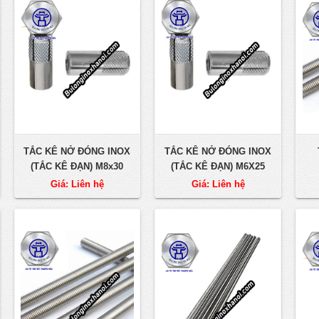
TẮC KÊ NỞ ĐÓNG INOX
TẮC KÊ NỞ ĐÓNG INOX
(TẮC KÊ ĐẠN) M8x30
(TẮC KÊ ĐẠN) M6X25
Giá: Liên hệ
Giá: Liên hệ