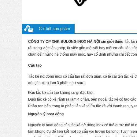
Chi tiết sản phẩm
CÔNG TY CP XNK BULONG INOX HÀ NỘI xin giới thiệu
Tắc kê n
rãi trong việc lắp ghép, từ việc gắn một vật hay một cơ cấu lên 
chân đế những hệ thống máy móc, hay cố định những chi tiết tron
Cấu tạo
Tắc kê nở đóng inox có cấu tạo rất đơn giản, có lẽ cái tên tắc kê đ
đóng inox ra làm 3 phần như sau:
Đầu tắc kê cấu tạo không có gì đặc biệt
Đuôi tắc kê có xẻ rãnh ra làm 4 phần, bên ngoài tắc kê có tạo cá
Phần ren bên trong là phần liên kết giữa tắc kê với thanh ren, ty 
Nguyên lý hoạt động
Nguyên lý hoạt động của tắc kê nở đóng inox có thể được mô tả nh
lắm,không đủ để liên kết một cơ cấu với tường bê tông. Tuy nhiên, 