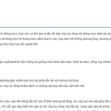
ở đóng inox, hay còn có tên gọi là tắc kê đạn hay bu lông nở đóng inox hiện tại 
trần bê tông như hệ thống treo dầm thạch cao, hay treo hệ thống đường ống, đường 
g nhà máy hay để ngoài trời.
ạn xuất phát từ việc trông nó giống như hình viên đạn, hình trụ tròn, rỗng, tuy nhiên
c đường gân nhằm tạo ma sát giữa tắc kê với tường bê tông.
ren, hay bu lông nhằm định vị những vật hay kết cấu cần liên kết.
ư sau: sau khi đóng tắc kê vào lỗ trên tường bê tông, lúc này lực ma sát giữa tắc
với cấu tạo đặc biệt, khi vặn ty ren, hay bu lông vào tắc kê, càng vặn sâu thì phần