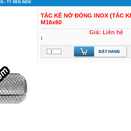
N - TY REN INOX
TẮC KÊ NỞ ĐÓNG INOX (TẮC K
M16x60
Giá: Liên hệ
1