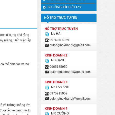
BU LÔNG XÍCH ỦI 12.9
HỖ TRỢ TRỰC TUYẾN
HỖ TRỢ TRỰC TUYẾN
Ms HÀ
được sử dụng khá rộng
0974.86.6969
dây máng. Đến việc lắp
bulonginoxhanoi@gmail.com
KINH DOANH 2
MS OANH
 có thể chia tắc kê nở
0965185959
bulonginoxhanoi@gmail.com
KINH DOANH 3
Ms LAN ANH
0975915959
bulonginoxhanoi@gmail.com
 kê và tường không lớn
KINH DOANH 4
 đuôi tắc kê càng nở to
MR CƯỜNG