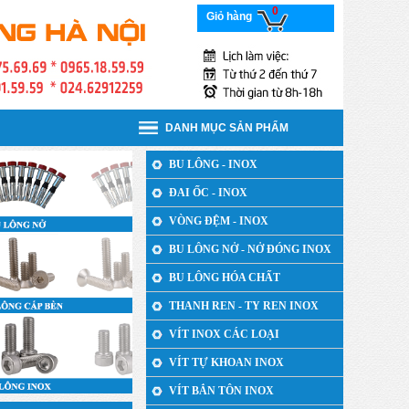
0
Giỏ hàng
DANH MỤC SẢN PHẨM
BU LÔNG - INOX
ĐAI ỐC - INOX
VÒNG ĐỆM - INOX
BU LÔNG NỞ - NỞ ĐÓNG INOX
BU LÔNG HÓA CHẤT
THANH REN - TY REN INOX
VÍT INOX CÁC LOẠI
VÍT TỰ KHOAN INOX
VÍT BẮN TÔN INOX