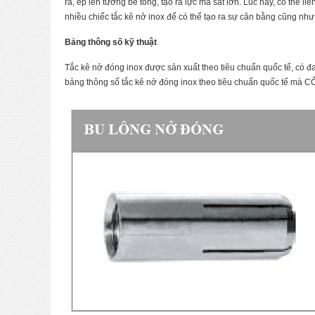
ra, ép lên tường bê tông, tạo ra lực ma sát lớn. Lúc này, có thể li
nhiều chiếc tắc kê nở inox để có thể tạo ra sự cân bằng cũng như l
Bảng thông số kỹ thuật
Tắc kê nở đóng inox được sản xuất theo tiêu chuẩn quốc tế, có đ
bảng thông số tắc kê nở đóng inox theo tiêu chuẩn quốc tế m