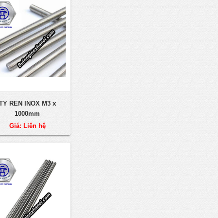
TY REN INOX M3 x
1000mm
Giá: Liên hệ