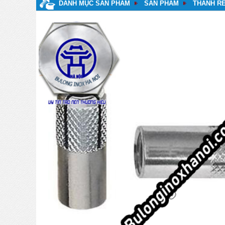
DANH MỤC SẢN PHẨM
SẢN PHẨM
THANH RE