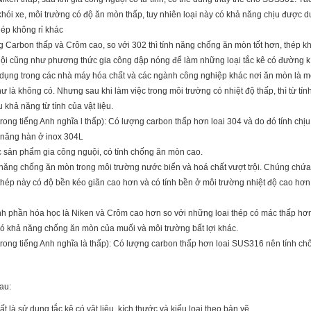
hói xe, môi trường có độ ăn mòn thấp, tuy nhiên loại này có khả năng chịu được 
hép không rỉ khác
 Carbon thấp và Crôm cao, so với 302 thì tính năng chống ăn mòn tốt hơn, thép k
i cũng như phương thức gia công dập nóng để làm những loại tắc kê có đường kín
dụng trong các nhà máy hóa chất và các ngành công nghiệp khác nơi ăn mòn là 
 như là không có. Nhưng sau khi làm việc trong môi trường có nhiệt độ thấp, thì từ tín
u khả năng từ tính của vật liệu.
ng tiếng Anh nghĩa l thấp): Có lượng carbon thấp hơn loai 304 và do đó tính chịu
 năng hàn ở inox 304L
 sản phẩm gia công nguội, có tính chống ăn mòn cao.
năng chống ăn mòn trong môi trường nước biển và hoá chất vượt trội. Chúng chứ
i thép này có độ bền kéo giãn cao hơn và có tính bền ở môi trường nhiệt độ cao hơn
h phần hóa học là Niken và Crôm cao hơn so với những loai thép có mác thấp h
có khả năng chống ăn mòn của muối và môi trường bất lợi khác.
rong tiếng Anh nghĩa là thấp): Có lượng carbon thấp hơn loai SUS316 nên tính ch
au:
t là sử dụng tắc kê có vật liệu, kích thước và kiểu loại theo bản vẽ.