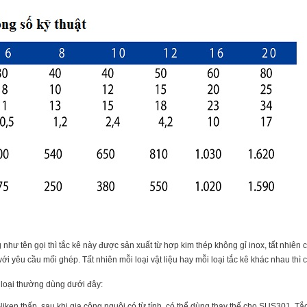
như tên gọi thì tắc kê này được sản xuất từ hợp kim thép không gỉ inox, tất nhiên ch
i yêu cầu mối ghép. Tất nhiên mỗi loại vật liệu hay mỗi loại tắc kê khác nhau thì 
 loại thường dùng dưới đây:
ken thấp, sau khi gia công nguội có từ tính, có thể dùng thay thế cho SUS301. Tắc