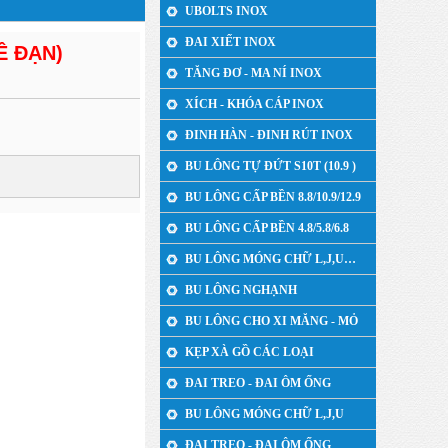
UBOLTS INOX
ĐAI XIẾT INOX
Ê ĐẠN)
TĂNG ĐƠ - MA NÍ INOX
XÍCH - KHÓA CÁP INOX
ĐINH HÀN - ĐINH RÚT INOX
BU LÔNG TỰ ĐỨT S10T (10.9 )
BU LÔNG CẤP BỀN 8.8/10.9/12.9
BU LÔNG CẤP BỀN 4.8/5.8/6.8
BU LÔNG MÓNG CHỮ L,J,U…
BU LÔNG NGHẠNH
BU LÔNG CHO XI MĂNG - MỎ
KẸP XÀ GỒ CÁC LOẠI
ĐAI TREO - ĐAI ÔM ỐNG
BU LÔNG MÓNG CHỮ L,J,U
ĐAI TREO - ĐAI ÔM ỐNG