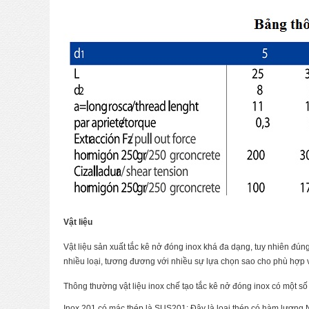
Vật liệu
Vật liệu sản xuất tắc kê nở đóng inox khá đa dạng, tuy nhiên đúng 
nhiều loại, tương đương với nhiều sự lựa chọn sao cho phù hợp vớ
Thông thường vật liệu inox chế tạo tắc kê nở đóng inox có một số
Inox 201 có mác thép là SUS201: Đây là loại thép có hàm lượng Ni