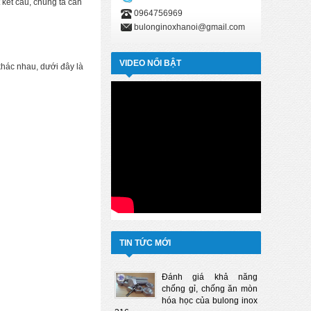
t kết cấu, chúng ta cần
0964756969
bulonginoxhanoi@gmail.com
VIDEO NỔI BẬT
khác nhau, dưới đây là
TIN TỨC MỚI
Đánh giá khả năng
chống gỉ, chống ăn mòn
hóa học của bulong inox