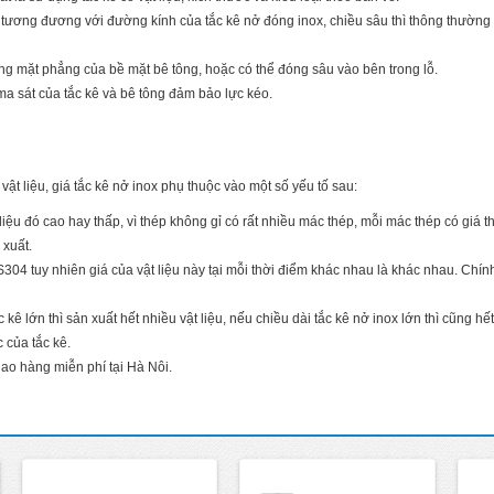
 tương đương với đường kính của tắc kê nở đóng inox, chiều sâu thì thông thường 
ằng mặt phẳng của bề mặt bê tông, hoặc có thể đóng sâu vào bên trong lỗ.
 ma sát của tắc kê và bê tông đảm bảo lực kéo.
ật liệu, giá tắc kê nở inox phụ thuộc vào một số yếu tố sau:
ật liệu đó cao hay thấp, vì thép không gỉ có rất nhiều mác thép, mỗi mác thép có giá
 xuất.
S304 tuy nhiên giá của vật liệu này tại mỗi thời điểm khác nhau là khác nhau. Chính
ê lớn thì sản xuất hết nhiều vật liệu, nếu chiều dài tắc kê nở inox lớn thì cũng hết
 của tắc kê.
giao hàng miễn phí tại Hà Nôi.