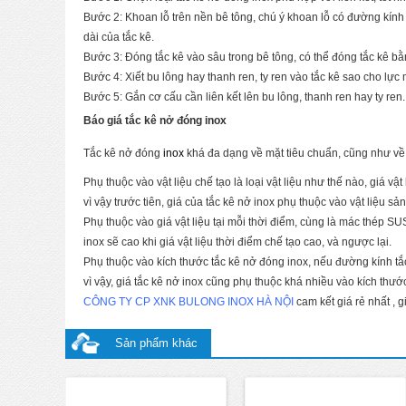
Bước 2: Khoan lỗ trên nền bê tông, chú ý khoan lỗ có đường kính
dài của tắc kê.
Bước 3: Đóng tắc kê vào sâu trong bê tông, có thể đóng tắc kê b
Bước 4: Xiết bu lông hay thanh ren, ty ren vào tắc kê sao cho lực
Bước 5: Gắn cơ cấu cần liên kết lên bu lông, thanh ren hay ty ren.
Báo giá tắc kê nở đóng inox
Tắc kê nở đóng
inox
khá đa dạng về mặt tiêu chuẩn, cũng như về v
Phụ thuộc vào vật liệu chế tạo là loại vật liệu như thế nào, giá v
vì vậy trước tiên, giá của tắc kê nở inox phụ thuộc vào vật liệu sản
Phụ thuộc vào giá vật liệu tại mỗi thời điểm, cùng là mác thép SU
inox sẽ cao khi giá vật liệu thời điểm chế tạo cao, và ngược lại.
Phụ thuộc vào kích thước tắc kê nở đóng inox, nếu đường kính tắc k
vì vậy, giá tắc kê nở inox cũng phụ thuộc khá nhiều vào kích thước
CÔNG TY CP XNK BULONG INOX HÀ NỘI
cam kết giá rẻ nhất , 
Sản phẩm khác