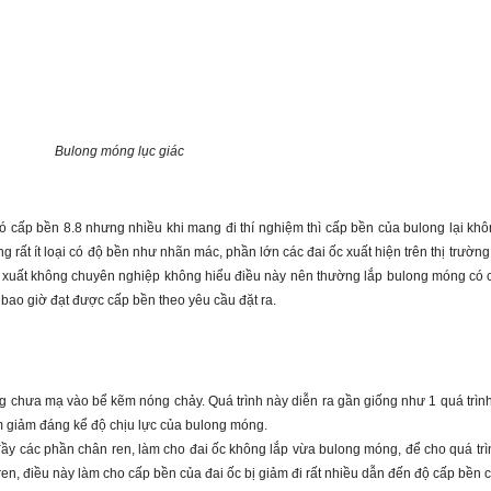
Bulong móng lục giác
có cấp bền 8.8 nhưng nhiều khi mang đi thí nghiệm thì cấp bền của bulong lại 
g rất ít loại có độ bền như nhãn mác, phần lớn các đai ốc xuất hiện trên thị trườn
ản xuất không chuyên nghiệp không hiểu điều này nên thường lắp bulong móng có c
bao giờ đạt được cấp bền theo yêu cầu đặt ra.
 chưa mạ vào bể kẽm nóng chảy. Quá trình này diễn ra gần giống như 1 quá trình
làm giảm đáng kể độ chịu lực của bulong móng.
đầy các phần chân ren, làm cho đai ốc không lắp vừa bulong móng, để cho quá trìn
en, điều này làm cho cấp bền của đai ốc bị giảm đi rất nhiều dẫn đến độ cấp bền củ