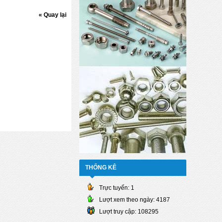
« Quay lại
THỐNG KÊ
Trực tuyến:
1
Lượt xem theo ngày:
4187
Lượt truy cập:
108295