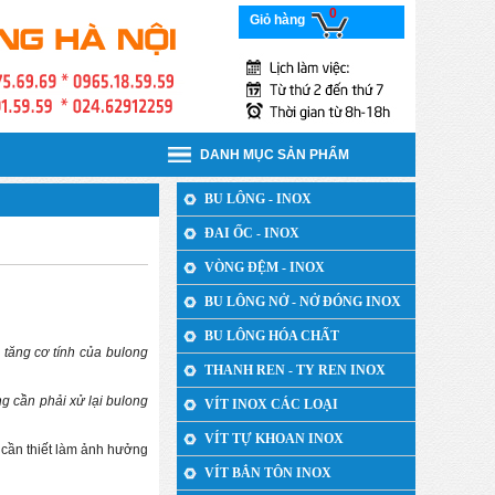
0
Giỏ hàng
DANH MỤC SẢN PHẨM
BU LÔNG - INOX
ĐAI ỐC - INOX
VÒNG ĐỆM - INOX
BU LÔNG NỞ - NỞ ĐÓNG INOX
BU LÔNG HÓA CHẤT
 tăng cơ tính của bulong
THANH REN - TY REN INOX
ng cần phải xử lại bulong
VÍT INOX CÁC LOẠI
VÍT TỰ KHOAN INOX
 cần thiết làm ảnh hưởng
VÍT BẮN TÔN INOX