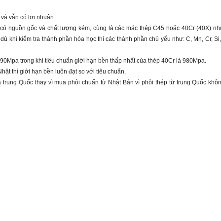
và vẫn có lợi nhuận.
g có nguồn gốc và chất lượng kém, cùng là các mác thép C45 hoặc 40Cr (40X) n
ù khi kiểm tra thành phần hóa học thì các thành phần chủ yếu như: C, Mn, Cr, Si,
790Mpa trong khi tiêu chuẩn giới hạn bền thấp nhất của thép 40Cr là 980Mpa.
t thì giới hạn bền luôn đạt so với tiêu chuẩn.
 trung Quốc thay vì mua phôi chuẩn từ Nhật Bản vì phôi thép từ trung Quốc khô