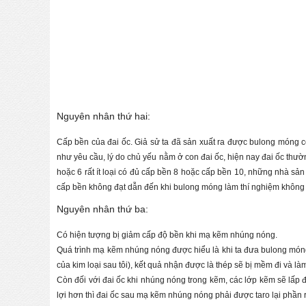
Nguyên nhân thứ hai:
Cấp bền của đai ốc. Giả sử ta đã sản xuất ra được bulong móng 
như yêu cầu, lý do chủ yếu nằm ở con đai ốc, hiện nay đai ốc thườn
hoặc 6 rất ít loại có đủ cấp bền 8 hoặc cấp bền 10, những nhà s
cấp bền không đạt dẫn đến khi bulong móng làm thí nghiệm không 
Nguyên nhân thứ ba:
Có hiện tượng bị giảm cấp độ bền khi mạ kẽm nhúng nóng.
Quá trình mạ kẽm nhúng nóng được hiểu là khi ta đưa bulong móng
của kim loại sau tôi), kết quả nhận được là thép sẽ bị mềm đi và 
Còn đối với đai ốc khi nhúng nóng trong kẽm, các lớp kẽm sẽ lấp 
lợi hơn thì đai ốc sau mạ kẽm nhúng nóng phải được taro lại phần r