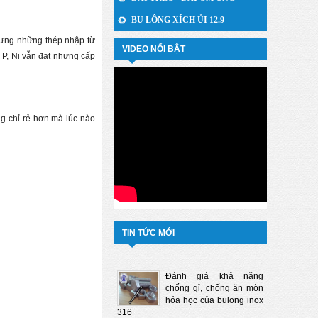
BU LÔNG XÍCH ỦI 12.9
hưng những thép nhập từ
VIDEO NỔI BẬT
 P, Ni vẫn đạt nhưng cấp
ng chỉ rẻ hơn mà lúc nào
TIN TỨC MỚI
Đánh giá khả năng
chống gỉ, chống ăn mòn
hóa học của bulong inox
316