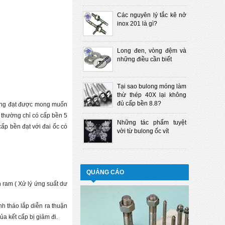
Các nguyên lý tắc kê nở
inox 201 là gì?
Long đen, vòng đệm và
những điều cần biết
Tại sao bulong móng làm
thừ thép 40X lại không
đủ cấp bền 8.8?
không đạt được mong muốn
g thường chỉ có cấp bền 5
Những tác phẩm tuyệt
ấp bền đạt với đai ốc có
vời từ bulong ốc vít
QUẢNG CÁO
 ram ( Xử lý ứng suất dư
h tháo lắp diễn ra thuận
a kết cấp bị giảm đi.