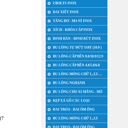
UBOLTS INOX
ĐAI XIẾT INOX
TĂNG ĐƠ - MA NÍ INOX
XÍCH - KHÓA CÁP INOX
ĐINH HÀN - ĐINH RÚT INOX
BU LÔNG TỰ ĐỨT S10T (10.9 )
BU LÔNG CẤP BỀN 8.8/10.9/12.9
BU LÔNG CẤP BỀN 4.8/5.8/6.8
BU LÔNG MÓNG CHỮ L,J,U…
BU LÔNG NGHẠNH
BU LÔNG CHO XI MĂNG - MỎ
KẸP XÀ GỒ CÁC LOẠI
ĐAI TREO - ĐAI ÔM ỐNG
g?
BU LÔNG MÓNG CHỮ L,J,U
ĐAI TREO - ĐAI ÔM ỐNG